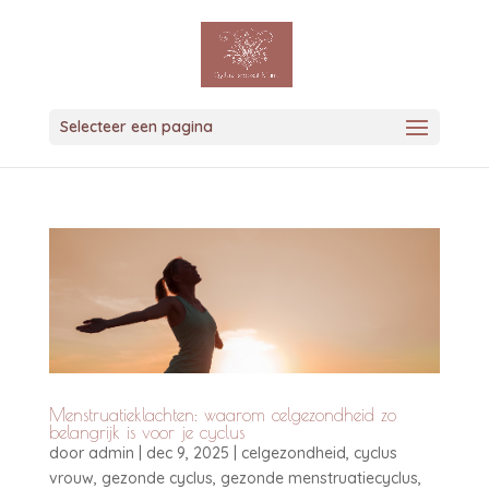
Selecteer een pagina
Menstruatieklachten: waarom celgezondheid zo
belangrijk is voor je cyclus
door
admin
|
dec 9, 2025
|
celgezondheid
,
cyclus
vrouw
,
gezonde cyclus
,
gezonde menstruatiecyclus
,