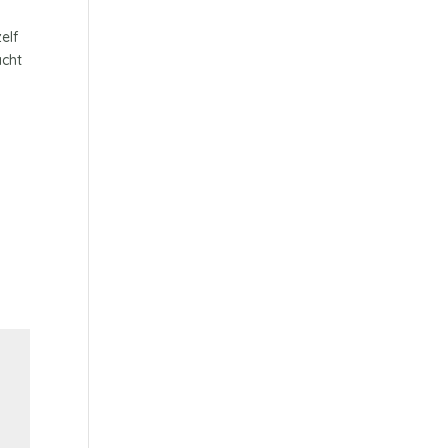
elf
acht