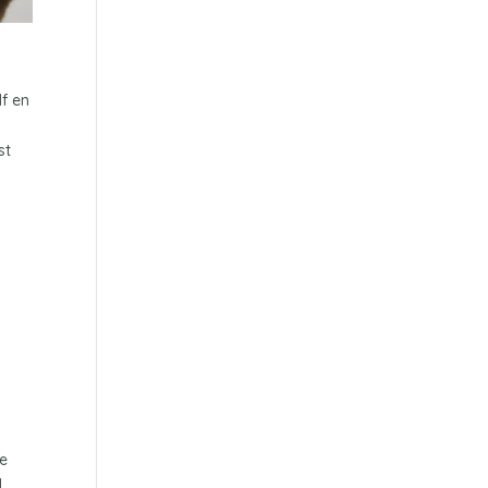
lf en
st
je
l