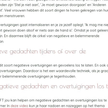
en zijn ‘Stel je niet aan’, ‘Je moet gewoon doorgaan’ en ‘Anderen
t’. Veel vrouwen hebben dit soort dingen te horen gekregen van hu
en menstrueren.
vertuigingen gaat internaliseren en je ze jezelf oplegt. ‘Ik mag me ni
et gewoon doen alsof er niets aan de hand is’. Omdat je ooit geleer
ijn. En daarmee blijft de cirkel van negatieve en belemmerende
an.
eve gedachten tijdens of over de
dit soort negatieve overtuigingen en gevoelens los te laten. En ook
overtuigingen. Daardoor is het een waardevolle techniek, als je gra
maar belemmerende overtuigingen je tegenhouden.
atieve gedachten en overtuigingen los 
f EFT jou kan helpen om negatieve gedachten en overtuigingen los te
mer. In
deze video
kun je haar nadoen en nazeggen op het thema