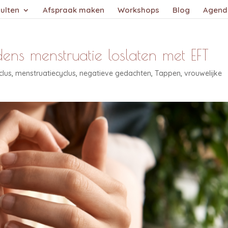
ulten
Afspraak maken
Workshops
Blog
Agend
ens menstruatie loslaten met EFT
clus
,
menstruatiecyclus
,
negatieve gedachten
,
Tappen
,
vrouwelijke