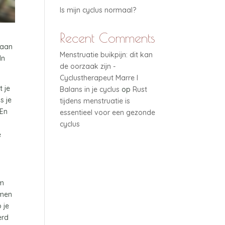
Is mijn cyclus normaal?
Recent Comments
taan
Menstruatie buikpijn: dit kan
In
de oorzaak zijn -
Cyclustherapeut Marre I
t je
Balans in je cyclus
op
Rust
s je
tijdens menstruatie is
 En
essentieel voor een gezonde
cyclus
e
om
emen
 je
erd