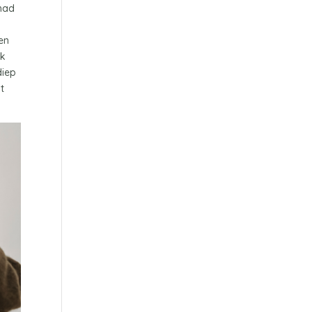
 had
en
ik
diep
t