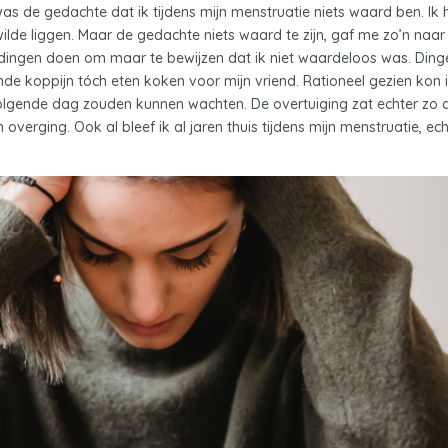
as de gedachte dat ik tijdens mijn menstruatie niets waard ben. Ik
d wilde liggen. Maar de gedachte niets waard te zijn, gaf me zo’n naar
dingen doen om maar te bewijzen dat ik niet waardeloos was. Ding
e koppijn tóch eten koken voor mijn vriend. Rationeel gezien kon 
 volgende dag zouden kunnen wachten. De overtuiging zat echter zo 
verging. Ook al bleef ik al jaren thuis tijdens mijn menstruatie, ech