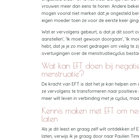
vrouwen meer dan eens te horen. Andere bekend
mogen vooral niet merken dat je ongesteld ben
eigen moeder toen ze voor de eerste keer ging
Wat er vervolgens gebeurt, is dat je dit soort o
aanstellen’, ‘Ik moet gewoon doorgaan’, ‘Ik mo
hebt, dat je je zo moet gedragen om veilig te z
overtuigingen over de menstruatiecyclus besta
Wat kan EFT doen bij negati
menstruatie?
De kracht van EFT is dat het je kan helpen om 
ze vervolgens te transformeren naar positieve 
meer wilt leven in verbinding met je cyclus, 
Kennis maken met EFT om neg
laten
Als je dit leest en graag zelf wilt ontdekken o
laten, verwijs ik je graag door naar Paulien Tim