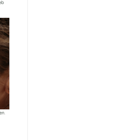
heb
en.