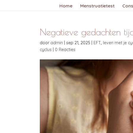
Home
Menstruatietest
Cons
Negatieve gedachten tijd
door
admin
|
sep 21, 2025
|
EFT
,
leven met je cy
cyclus
|
0 Reacties