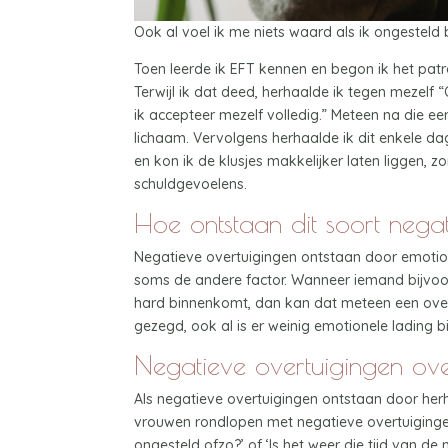
Ook al voel ik me niets waard als ik ongesteld 
Toen leerde ik EFT kennen en begon ik het pat
Terwijl ik dat deed, herhaalde ik tegen mezelf 
ik accepteer mezelf volledig.” Meteen na die ee
lichaam. Vervolgens herhaalde ik dit enkele d
en kon ik de klusjes makkelijker laten liggen, 
schuldgevoelens.
Hoe ontstaan dit soort nega
Negatieve overtuigingen ontstaan door emotione
soms de andere factor. Wanneer iemand bijvoorb
hard binnenkomt, dan kan dat meteen een overt
gezegd, ook al is er weinig emotionele lading bij
Negatieve overtuigingen ove
Als negatieve overtuigingen ontstaan door herh
vrouwen rondlopen met negatieve overtuiginge
ongesteld ofzo?’ of ‘Is het weer die tijd van 