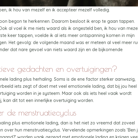
ben, ik hou van mezelf en ik accepteer mezelf volledig.
roon begon te herkennen. Daarom besloot ik erop te gaan tappen.
“Ook al voel ik me niets waard als ik ongesteld ben, ik hou van meze
rste keer tappen, voelde ik al iets meer ontspanning komen in mijn
agen. Het gevolg: de volgende maand was er meteen al veel meer ru
zonder dat nare gevoel van niets waard zijn en de bijkomende
tieve gedachten en overtuigingen?
le lading plus herhaling. Soms is de ene factor sterker aanwezig,
eeld iets zegt of doet met veel emotionele lading, dat bij jou heel
uiging worden in je systeem. Maar ook als iets heel vaak wordt
, kan dit tot een innerlijke overtuiging worden.
r de menstruatiecyclus
aling plus emotionele lading, dan is het niet zo vreemd dat zoveel
n over hun menstruatiecyclus. Vervelende opmerkingen zoals ‘Ben 
de maand?’ worden vaak gezegd met emotionele lading en krijgen vee