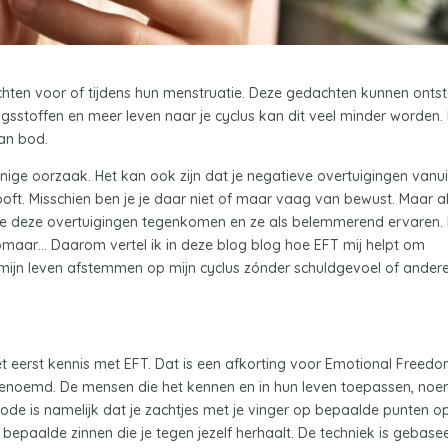
hten voor of tijdens hun menstruatie. Deze gedachten kunnen onts
gsstoffen en meer leven naar je cyclus kan dit veel minder worden. 
an bod.
enige oorzaak. Het kan ook zijn dat je negatieve overtuigingen vanui
ft. Misschien ben je je daar niet of maar vaag van bewust. Maar al
n je deze overtuigingen tegenkomen en ze als belemmerend ervaren.
maar… Daarom vertel ik in deze blog blog hoe EFT mij helpt om
k mijn leven afstemmen op mijn cyclus zónder schuldgevoel of ander
t eerst kennis met EFT. Dat is een afkorting voor Emotional Freed
genoemd. De mensen die het kennen en in hun leven toepassen, no
de is namelijk dat je zachtjes met je vinger op bepaalde punten op
bepaalde zinnen die je tegen jezelf herhaalt. De techniek is gebase