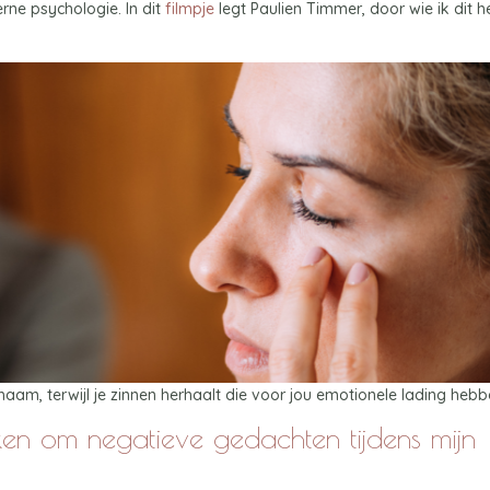
ne psychologie. In dit
filmpje
legt Paulien Timmer, door wie ik dit 
chaam, terwijl je zinnen herhaalt die voor jou emotionele lading hebb
en om negatieve gedachten tijdens mijn