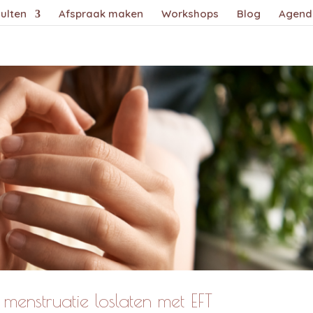
ulten
Afspraak maken
Workshops
Blog
Agend
menstruatie loslaten met EFT