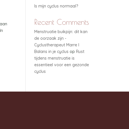
Is mijn cyclus normaal?
Recent Comments
taan
In
Menstruatie buikpijn: dit kan
de oorzaak zijn -
Cyclustherapeut Marre I
Balans in je cyclus
op
Rust
tijdens menstruatie is
essentieel voor een gezonde
cyclus