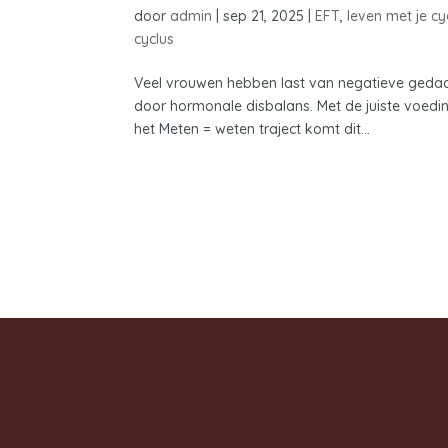
door
admin
|
sep 21, 2025
|
EFT
,
leven met je cy
cyclus
Veel vrouwen hebben last van negatieve gedac
door hormonale disbalans. Met de juiste voedin
het Meten = weten traject komt dit...