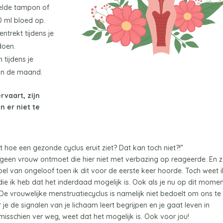
delde tampon of
0 ml bloed op.
trekt tijdens je
oen.
tijdens je
van de maand.
rvaart, zijn
n er niet te
dit hoe een gezonde cyclus eruit ziet? Dat kan toch niet?!”
g geen vrouw ontmoet die hier niet met verbazing op reageerde. En z
l van ongeloof toen ik dit voor de eerste keer hoorde. Toch weet i
 die ik heb dat het inderdaad mogelijk is. Ook als je nu op dit mome
. De vrouwelijke menstruatiecyclus is namelijk niet bedoelt om ons te
 je de signalen van je lichaam leert begrijpen en je gaat leven in
 misschien ver weg, weet dat het mogelijk is. Ook voor jou!