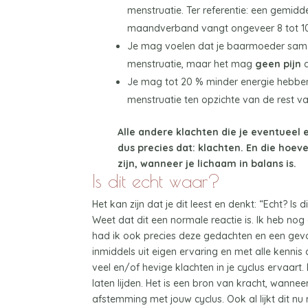
menstruatie. Ter referentie: een gemid
maandverband vangt ongeveer 8 tot 1
Je mag voelen dat je baarmoeder samen
menstruatie, maar het mag
geen pijn
d
Je mag tot 20 % minder energie hebben 
menstruatie ten opzichte van de rest 
Alle andere klachten die je eventueel e
dus precies dat: klachten. En die hoeve
zijn, wanneer je lichaam in balans is.
Is dit echt waar?
Het kan zijn dat je dit leest en denkt: “Echt? Is 
Weet dat dit een normale reactie is. Ik heb no
had ik ook precies deze gedachten en een gevoe
inmiddels uit eigen ervaring en met alle kennis
veel en/of hevige klachten in je cyclus ervaart
laten lijden. Het is een bron van kracht, wanneer
afstemming met jouw cyclus. Ook al lijkt dit nu