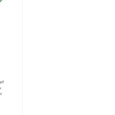
elf
k
nt