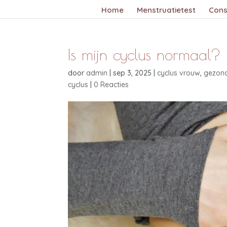
Home
Menstruatietest
Cons
Is mijn cyclus normaal?
door
admin
|
sep 3, 2025
|
cyclus vrouw
,
gezond
cyclus
|
0 Reacties