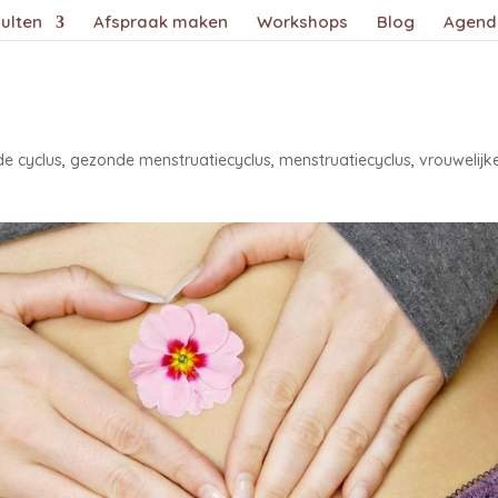
ulten
Afspraak maken
Workshops
Blog
Agend
e cyclus
,
gezonde menstruatiecyclus
,
menstruatiecyclus
,
vrouwelijk