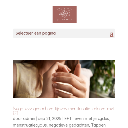
Selecteer een pagina
Negatieve gedachten tijdens menstruatie loslaten met
EFT
door
admin
|
sep 21, 2025
|
EFT
,
leven met je cyclus
,
menstruatiecyclus
,
negatieve gedachten
,
Tappen
,