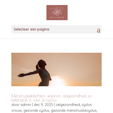
Selecteer een pagina
Menstruatieklachten: waarom celgezondheid zo
belangrijk is voor je cyclus
door
admin
|
dec 9, 2025
|
celgezondheid
,
cyclus
vrouw
,
gezonde cyclus
,
gezonde menstruatiecyclus
,